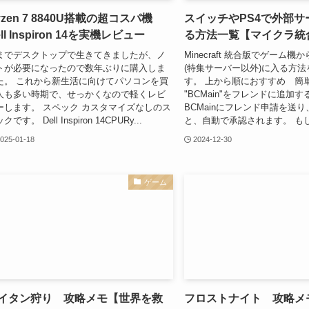
yzen 7 8840U搭載の超コスパ機
スイッチやPS4で外部サ
ll Inspiron 14を実機レビュー
る方法一覧【マイクラ統
までデスクトップで生きてきましたが、ノ
Minecraft 統合版でゲーム
トが必要になったので数年ぶりに購入しま
(特集サーバー以外)に入る方法
た。 これから新生活に向けてパソコンを買
す。 上から順におすすめ 簡
人も多い時期で、せっかくなので軽くレビ
"BCMain"をフレンドに追加
ーします。 スペック カスタマイズなしのス
BCMainにフレンド申請を送り
クです。 Dell Inspiron 14CPURy...
と、自動で承認されます。 もしBC
025-01-18
2024-12-30
ゲーム
イタン狩り 攻略メモ【世界を救
フロストナイト 攻略メ