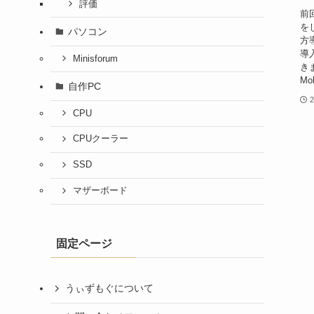
評価
前回
を
パソコン
方
導
Minisforum
き
Mo
自作PC
2
CPU
CPUクーラー
SSD
マザーボード
固定ページ
うぃずもぐについて