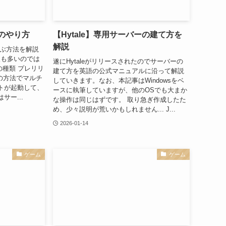
イのやり方
【Hytale】専用サーバーの建て方を
解説
遊ぶ方法を解説
人も多いのでは
遂にHytaleがリリースされたのでサーバーの
の種類 プレリリ
建て方を英語の公式マニュアルに沿って解説
つの方法でマルチ
していきます。なお、本記事はWindowsをベ
トが起動して、
ースに執筆していますが、他のOSでも大まか
サー...
な操作は同じはずです。 取り急ぎ作成したた
め、少々説明が荒いかもしれません... J...
2026-01-14
ゲーム
ゲーム