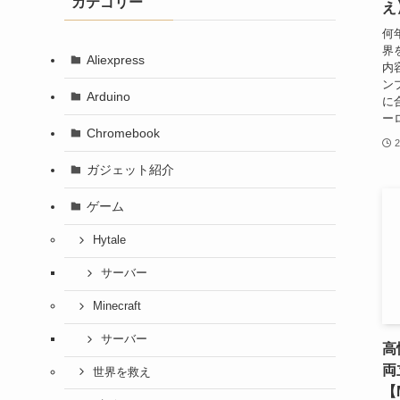
カテゴリー
え
何
界
Aliexpress
内
ン
Arduino
に
ー
Chromebook
2
ガジェット紹介
ゲーム
Hytale
サーバー
Minecraft
サーバー
高
両
世界を救え
【M