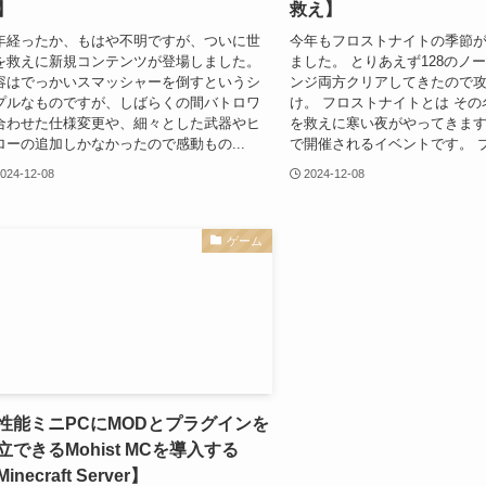
】
救え】
年経ったか、もはや不明ですが、ついに世
今年もフロストナイトの季節
を救えに新規コンテンツが登場しました。
ました。 とりあえず128のノ
容はでっかいスマッシャーを倒すというシ
ンジ両方クリアしてきたので
プルなものですが、しばらくの間バトロワ
け。 フロストナイトとは そ
合わせた仕様変更や、細々とした武器やヒ
を救えに寒い夜がやってきま
ローの追加しかなかったので感動もの...
で開催されるイベントです。 ブ
024-12-08
2024-12-08
ゲーム
性能ミニPCにMODとプラグインを
立できるMohist MCを導入する
inecraft Server】