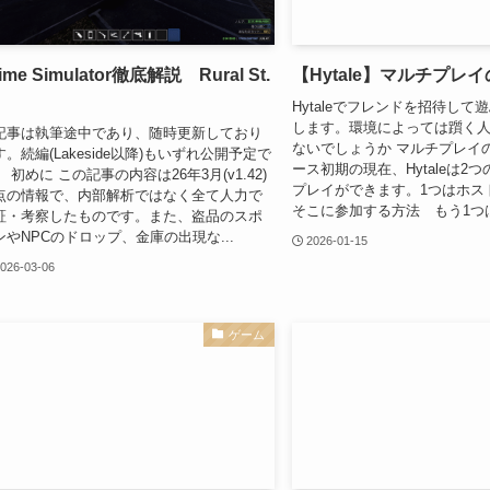
ime Simulator徹底解説 Rural St.
【Hytale】マルチプレ
Hytaleでフレンドを招待して
します。環境によっては躓く
記事は執筆途中であり、随時更新しており
ないでしょうか マルチプレイ
す。続編(Lakeside以降)もいずれ公開予定で
ース初期の現在、Hytaleは2
 初めに この記事の内容は26年3月(v1.42)
プレイができます。1つはホス
点の情報で、内部解析ではなく全て人力で
そこに参加する方法 もう1つは
証・考察したものです。また、盗品のスポ
ンやNPCのドロップ、金庫の出現な...
2026-01-15
026-03-06
ゲーム