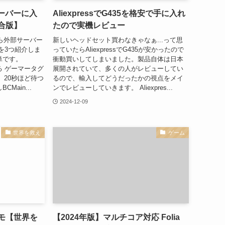
ーバーに入
AliexpressでG435を格安で手に入れ
合版】
たので実機レビュー
機から外部サーバー
新しいヘッドセット買わなきゃなぁ...って思
を3つ紹介しま
っていたらAliexpressでG435が安かったので
単です。
衝動買いしてしまいました。製品自体は日本
する ゲーマータグ
展開されていて、多くの人がレビューしてい
、20秒ほど待つ
るので、輸入してどうだったかの視点をメイ
Main...
ンでレビューしていきます。 Aliexpres...
2024-12-09
世界を救え
ゲーム
モ【世界を
【2024年版】マルチコア対応 Folia