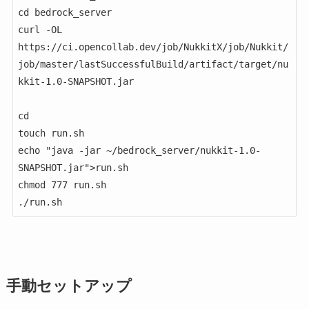
cd bedrock_server

curl -OL 
https://ci.opencollab.dev/job/NukkitX/job/Nukkit/
job/master/lastSuccessfulBuild/artifact/target/nu
kkit-1.0-SNAPSHOT.jar

cd

touch run.sh

echo "java -jar ~/bedrock_server/nukkit-1.0-
SNAPSHOT.jar">run.sh

chmod 777 run.sh

./run.sh
手動セットアップ