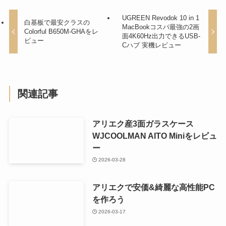
UGREEN Revodok 10 in 1
白基板で最安クラスの
MacBookコスパ最強の2画
Colorful B650M-GHAをレ
面4K60Hz出力できるUSB-
ビュー
Cハブ 実機レビュー
関連記事
アリエク産3面ガラスケース
WJCOOLMAN AITO Miniをレビュ
ー
2026-03-28
アリエクで安価&綺麗な高性能PC
を作ろう
2026-03-17